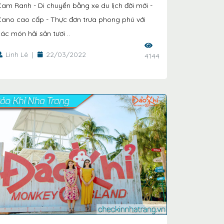
am Ranh - Di chuyển bằng xe du lịch đời mới -
Cano cao cấp - Thực đơn trưa phong phú với
ác món hải sản tươi ..
Linh Lê
|
22/03/2022
4144