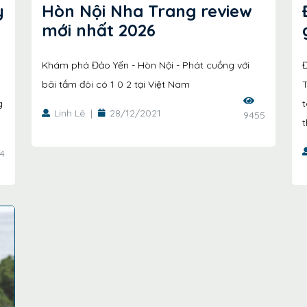
y
Hòn Nội Nha Trang review
mới nhất 2026
Khám phá Đảo Yến - Hòn Nội - Phát cuồng với
bãi tắm đôi có 1 0 2 tại Việt Nam
T
g
t
Linh Lê
|
28/12/2021
9455
t
4