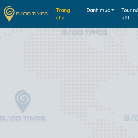
Trang
Danh mục
Tour nổ
chủ
bật