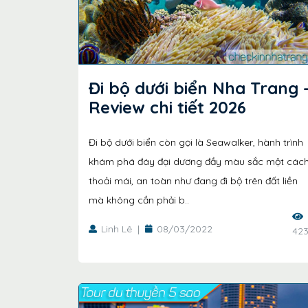
Đi bộ dưới biển Nha Trang 
Review chi tiết 2026
Đi bộ dưới biển còn gọi là Seawalker, hành trình
khám phá đáy đại dương đầy màu sắc một các
thoải mái, an toàn như đang đi bộ trên đất liền
mà không cần phải b..
Linh Lê
|
08/03/2022
423