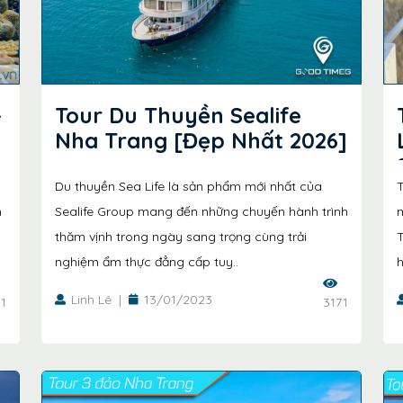
-
Tour Du Thuyền Sealife
Nha Trang [Đẹp Nhất 2026]
Du thuyền Sea Life là sản phẩm mới nhất của
h
Sealife Group mang đến những chuyến hành trình
m
thăm vịnh trong ngày sang trọng cùng trải
T
nghiệm ẩm thực đẳng cấp tuy..
h
Linh Lê
|
13/01/2023
1
3171