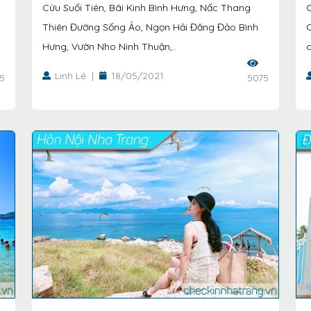
Cừu Suối Tiên, Bãi Kinh Bình Hưng, Nấc Thang
C
Thiên Đường Sống Ảo, Ngọn Hải Đăng Đảo Bình
Hưng, Vườn Nho Ninh Thuận,..
c
Linh Lê
|
18/05/2021
5
5075