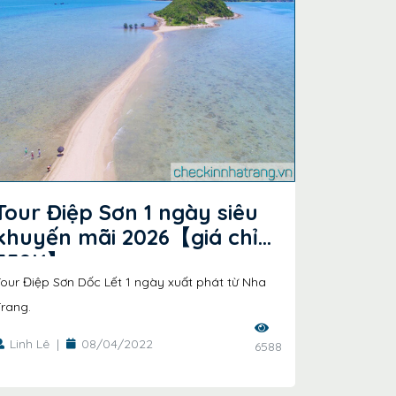
Tour Điệp Sơn 1 ngày siêu
khuyến mãi 2026【giá chỉ
550K】
our Điệp Sơn Dốc Lết 1 ngày xuất phát từ Nha
rang.
Linh Lê
|
08/04/2022
6588