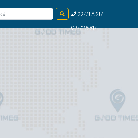
0977199917 -
0977199917