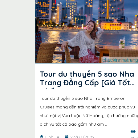
Tour du thuyền 5 sao Nha
Trang Đẳng Cấp [Giá Tốt
Nhất 2026]
Tour du thuyền 5 sao Nha Trang Emperor
Cruises mang đến trải nghiệm và được phục vụ
như một vị Vua hoặc Nữ Hoàng, tận hưởng nhữn
dịch vụ tất cả bao gồm như âm ..
Linh Lê
|
27/03/2022
457