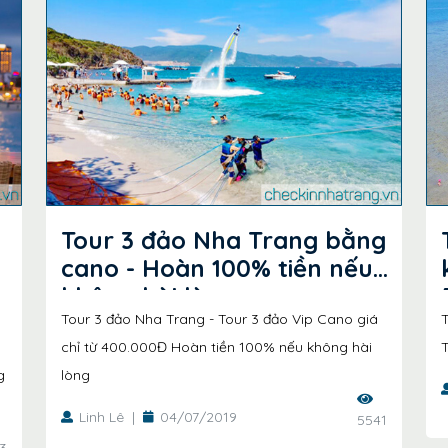
Tour 3 đảo Nha Trang bằng
cano - Hoàn 100% tiền nếu
không hài lòn..
Tour 3 đảo Nha Trang - Tour 3 đảo Vip Cano giá
T
chỉ từ 400.000Đ Hoàn tiền 100% nếu không hài
T
g
lòng
Linh Lê
|
04/07/2019
5541
3