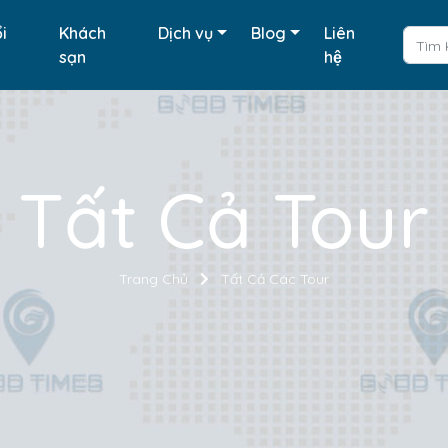
i
Khách
Dịch vụ
Blog
Liên
sạn
hệ
Tất Cả Tour
Trang Chủ
Tất Cả Các Tour