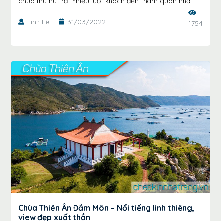
chùa thu hút rất nhiều lượt khách đến tham quan nhấ..
Linh Lê
|
31/03/2022
1754
Chùa Thiên Ân Đầm Môn – Nổi tiếng linh thiêng,
view đẹp xuất thần