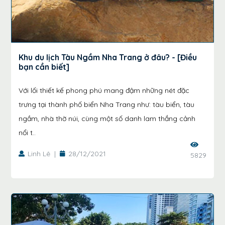
Khu du lịch Tàu Ngầm Nha Trang ở đâu? - [Điều
bạn cần biết]
Với lối thiết kế phong phú mang đậm những nét đặc
trưng tại thành phố biển Nha Trang như: tàu biển, tàu
ngầm, nhà thờ núi, cùng một số danh lam thắng cảnh
nổi t..
Linh Lê
|
28/12/2021
5829