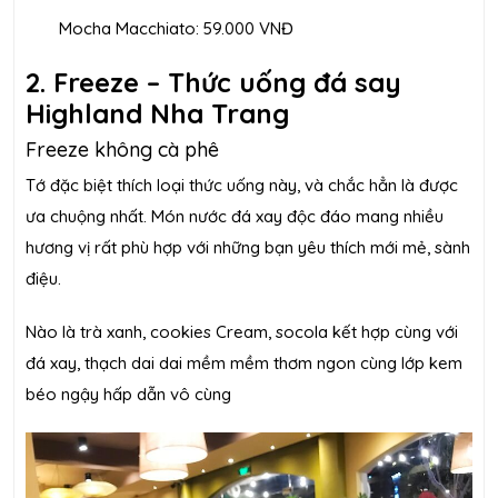
Mocha Macchiato: 59.000 VNĐ
2. Freeze – Thức uống đá say
Highland Nha Trang
Freeze không cà phê
Tớ đặc biệt thích loại thức uống này, và chắc hẳn là được
ưa chuộng nhất. Món nước đá xay độc đáo mang nhiều
hương vị rất phù hợp với những bạn yêu thích mới mẻ, sành
điệu.
Nào là trà xanh, cookies Cream, socola kết hợp cùng với
đá xay, thạch dai dai mềm mềm thơm ngon cùng lớp kem
béo ngậy hấp dẫn vô cùng