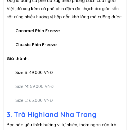
Đây là dòng cà phê đá xay theo phong cách của người
Việt, đá xay kèm cà phê phin đậm đà, thạch dai giòn sần
sật cùng nhiều hương vị hấp dẫn khó lòng mà cưỡng được.
Caramel Phin Freeze
Classic Phin Freeze
Giá thành:
Size S: 49.000 VNĐ
Size M: 59.000 VNĐ
Size L: 65.000 VNĐ
3. Trà Highland Nha Trang
Bạn nào yêu thích hương vị tự nhiên, thơm ngon của trà