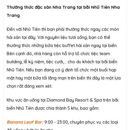
Thưởng thức đặc sản Nha Trang tại bãi Nhũ Tiên Nha
Trang
Đến với Nhũ Tiên thì bạn phải thưởng thức ngay các món
hải sản tại đây. Với nguyên liệu tươi sống, bạn có thể
thưởng thức những bữa tiệc buffet hải sản ngay tại biển.
Bên cạnh đó, nhà hàng còn hỗ trợ tổ chức tiệc team
building, lễ kỷ niệm, tiệc cưới,... cho du khách tại bãi biển
Nhũ Tiên. Nếu bạn đang có ý định tổ chức một buổi họp
mặt hay một bữa tối lãng mạn trên biển thì đây là một lựa
chọn rất đáng xem xét.
Khu vực ăn uống tại Diamond Bay Resort & Spa trên bãi
biển Nhũ Tiên được chia thành 5 khu, bao gồm:
Banana Leaf Bar:
9:00 - 23:00, chuyên phục vụ các loại