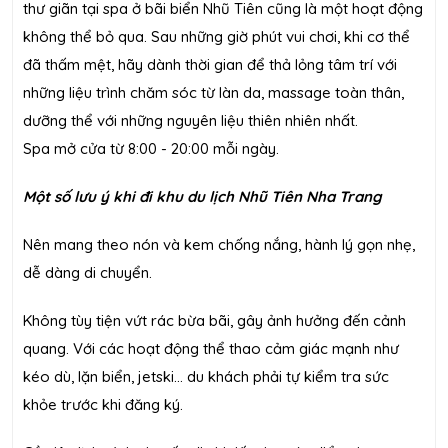
thư giãn tại spa ở bãi biển Nhũ Tiên cũng là một hoạt động
không thể bỏ qua. Sau những giờ phút vui chơi, khi cơ thể
đã thấm mệt, hãy dành thời gian để thả lỏng tâm trí với
những liệu trình chăm sóc từ làn da, massage toàn thân,
dưỡng thể với những nguyên liệu thiên nhiên nhất.
Spa mở cửa từ 8:00 - 20:00 mỗi ngày.
Một số lưu ý khi đi khu du lịch Nhũ Tiên Nha Trang
Nên mang theo nón và kem chống nắng, hành lý gọn nhẹ,
dễ dàng di chuyển.
Không tùy tiện vứt rác bừa bãi, gây ảnh hưởng đến cảnh
quang. Với các hoạt động thể thao cảm giác mạnh như
kéo dù, lặn biển, jetski… du khách phải tự kiểm tra sức
khỏe trước khi đăng ký.