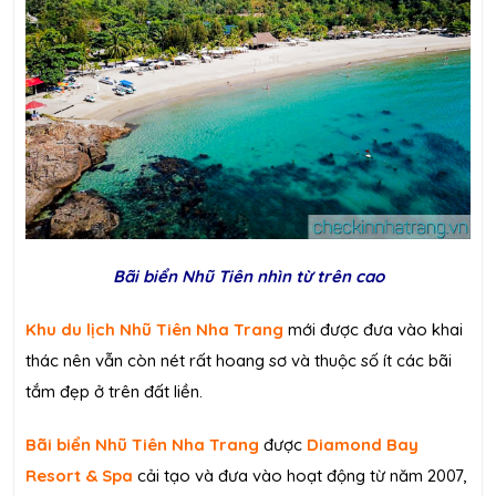
Bãi biển Nhũ Tiên nhìn từ trên cao
Khu du lịch Nhũ Tiên Nha Trang
mới được đưa vào khai
thác nên vẫn còn nét rất hoang sơ và thuộc số ít các bãi
tắm đẹp ở trên đất liền.
Bãi biển Nhũ Tiên Nha Trang
được
Diamond Bay
Resort & Spa
cải tạo và đưa vào hoạt động từ năm 2007,