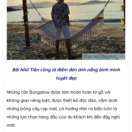
Bãi Nhũ Tiên cũng là điểm đón ánh nắng bình minh
tuyệt đẹp
Những căn Bungalow được làm hoàn toàn từ gỗ với
không gian riêng biệt, được thiết kế độc đáo, nằm dưới
những bóng cây rợp mát, có hướng nhìn ra biển luôn là
những lựa chọn hàng đầu của du khách khi đến đây nghỉ
mát.