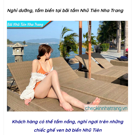
Nghỉ dưỡng, tắm biển tại bãi tắm Nhũ Tiên Nha Trang
Khách hàng có thể tắm nắng, nghỉ ngơi trên những
chiếc ghế ven bờ biển Nhũ Tiên